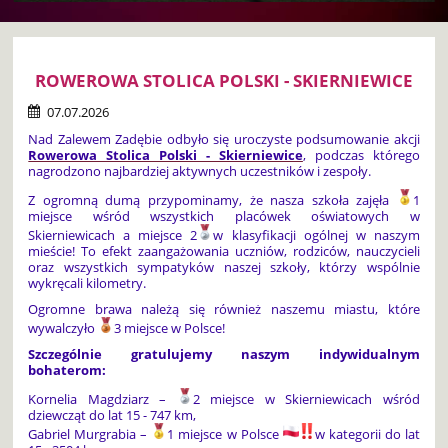
ROWEROWA STOLICA POLSKI - SKIERNIEWICE
07.07.2026
Nad Zalewem Zadębie odbyło się uroczyste podsumowanie akcji
Rowerowa Stolica Polski - Skierniewice
, podczas którego
nagrodzono najbardziej aktywnych uczestników i zespoły.
Z ogromną dumą przypominamy, że nasza szkoła zajęła
1
miejsce wśród wszystkich placówek oświatowych w
Skierniewicach a miejsce 2
w klasyfikacji ogólnej w naszym
mieście! To efekt zaangażowania uczniów, rodziców, nauczycieli
oraz wszystkich sympatyków naszej szkoły, którzy wspólnie
wykręcali kilometry.
Ogromne brawa należą się również naszemu miastu, które
wywalczyło
3 miejsce w Polsce!
Szczególnie gratulujemy naszym indywidualnym
bohaterom:
Kornelia Magdziarz –
2 miejsce w Skierniewicach wśród
dziewcząt do lat 15 - 747 km,
Gabriel Murgrabia –
1 miejsce w Polsce
w kategorii do lat