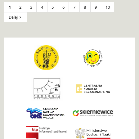
1
2
3
4
5
6
7
8
9
10
Dalej