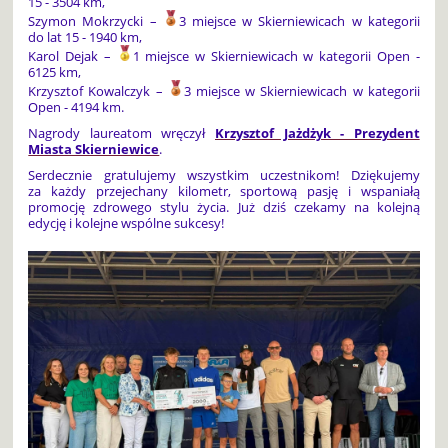
15 - 3504 km,
Szymon Mokrzycki –
3 miejsce w Skierniewicach w kategorii
do lat 15 - 1940 km,
Karol Dejak –
1 miejsce w Skierniewicach w kategorii Open -
6125 km,
Krzysztof Kowalczyk –
3 miejsce w Skierniewicach w kategorii
Open - 4194 km.
Nagrody laureatom wręczył
Krzysztof Jażdżyk - Prezydent
Miasta Skierniewice
.
Serdecznie gratulujemy wszystkim uczestnikom! Dziękujemy
za każdy przejechany kilometr, sportową pasję i wspaniałą
promocję zdrowego stylu życia. Już dziś czekamy na kolejną
edycję i kolejne wspólne sukcesy!